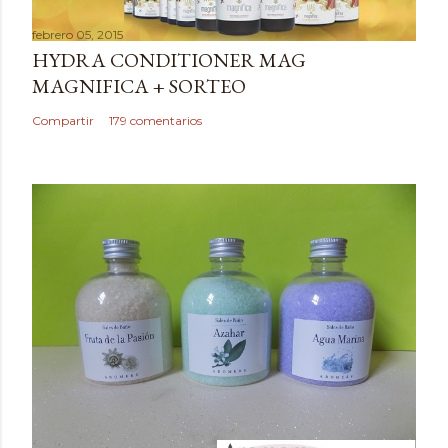
a
febrero 05, 2015
r
HYDRA CONDITIONER MAG
u
MAGNIFICA + SORTEO
n
c
Compartir
179 comentarios
o
m
e
n
t
a
r
i
o