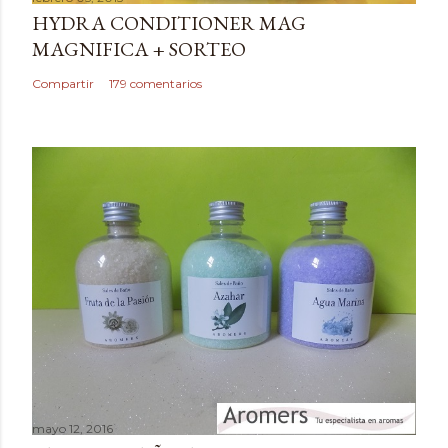
r
HYDRA CONDITIONER MAG
u
MAGNIFICA + SORTEO
n
c
Compartir
179 comentarios
o
m
e
n
t
a
r
i
o
mayo 12, 2016