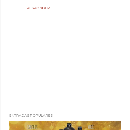
RESPONDER
P
ENTRADAS POPULARES
u
b