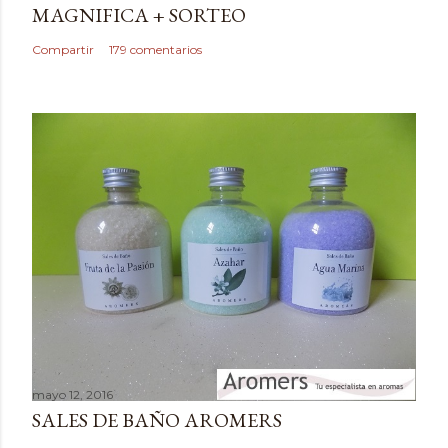
MAGNIFICA + SORTEO
n
c
Compartir
179 comentarios
o
m
e
n
t
a
r
i
o
mayo 12, 2016
SALES DE BAÑO AROMERS