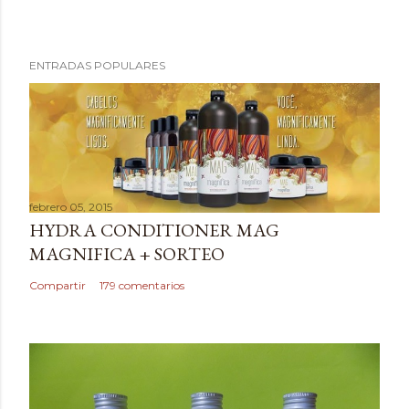
P
ENTRADAS POPULARES
u
b
l
i
c
a
febrero 05, 2015
r
HYDRA CONDITIONER MAG
u
MAGNIFICA + SORTEO
n
c
Compartir
179 comentarios
o
m
e
n
t