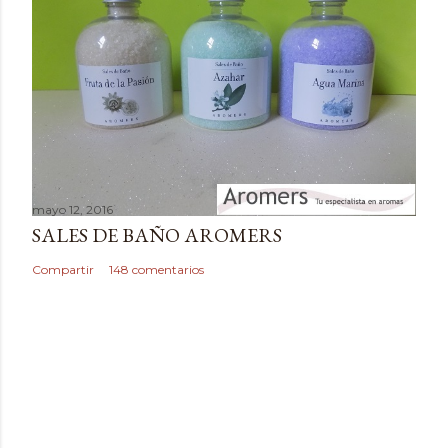
a
r
i
o
mayo 12, 2016
SALES DE BAÑO AROMERS
Compartir
148 comentarios