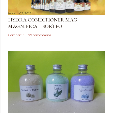
c
a
febrero 05, 2015
r
HYDRA CONDITIONER MAG
u
MAGNIFICA + SORTEO
n
c
Compartir
179 comentarios
o
m
e
n
t
a
r
i
o